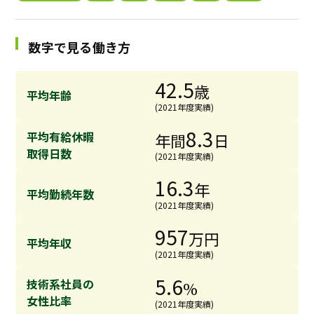
採用継続中の企業特集
本科5年生・専攻科2年生向け
9/30
数字で見る働き方
まで
42.5
歳
平均年齢
(2021年度実績)
8.3
平均有給休暇
年間
日
取得日数
(2021年度実績)
16.3
年
平均勤続年数
(2021年度実績)
957
万円
平均年収
(2021年度実績)
5.6
技術系社員の
%
女性比率
(2021年度実績)