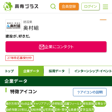
会員登録
ログイン
建設業
企業をさがす
奥村組
建設が、好きだ。
進学先をさがす
企業にコンタクト
インターンシップ・イベントをさがす
27年卒応募受付中
トップ
企業データ
採用データ
インターンシップ
・イベン
高専OBOGをさがす
企業データ
高専プラスセミナー
特徴アイコン
アイコンの説明
高専生コミュニティ
働き方改革
BtoB企業
キャリアアップ
研修制度
活躍フィールド
専攻直結
高専女子
めもらす
勤続年数10年以上
有給休暇
社宅完備
産休・育休
社員食堂
留学生採用