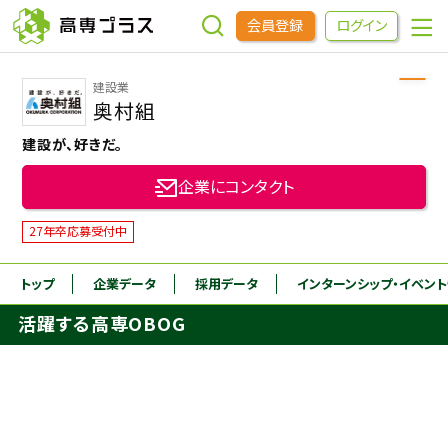
会員登録
ログイン
建設業
企業をさがす
奥村組
建設が、好きだ。
進学先をさがす
企業にコンタクト
インターンシップ・イベントをさがす
27年卒応募受付中
トップ
企業データ
採用データ
インターンシップ
・イベン
高専OBOGをさがす
活躍する高専OBOG
高専プラスセミナー
高専生コミュニティ
めもらす