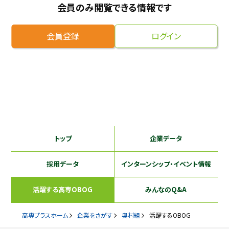
会員のみ閲覧できる情報です
採用継続中の企業特集
本科5年生・専攻科2年生向け
9/30
まで
会員登録
ログイン
トップ
企業データ
採用データ
インターンシップ
・イベント情報
活躍する
高専OBOG
みんなのQ&A
高専プラスホーム
企業をさがす
奥村組
活躍するOBOG