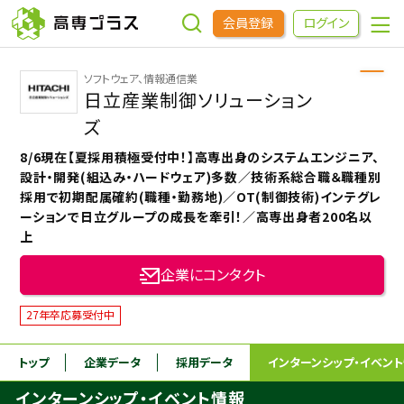
会員登録
ログイン
ソフトウェア、情報通信業
企業をさがす
日立産業制御ソリューション
ズ
進学先をさがす
8/6現在【夏採用積極受付中！】高専出身のシステムエンジニア、
設計・開発(組込み・ハードウェア)多数／技術系総合職＆職種別
採用で初期配属確約(職種・勤務地)／OT(制御技術)インテグレ
インターンシップ・イベントをさがす
ーションで日立グループの成長を牽引！／高専出身者200名以
上
高専OBOGをさがす
企業にコンタクト
27年卒応募受付中
高専プラスセミナー
トップ
企業データ
採用データ
インターンシップ
・イベン
高専生コミュニティ
めもらす
インターンシップ・イベント情報