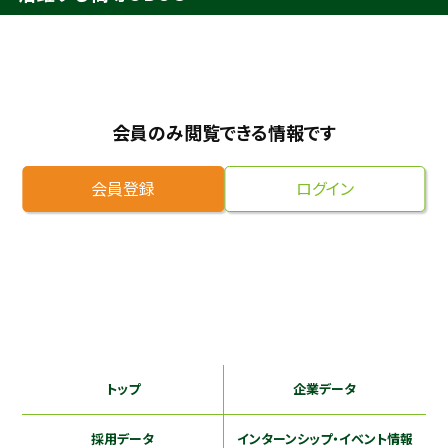
採用継続中の企業特集
本科5年生・専攻科2年生向け
9/30
まで
会員のみ閲覧できる情報です
会員登録
ログイン
トップ
企業データ
採用データ
インターンシップ
・イベント情報