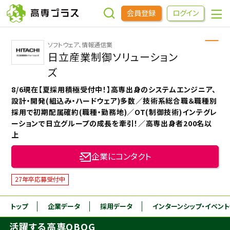
会員登録
ログイン
ソフトウェア、情報通信業
企業をさがす
日立産業制御ソリューション
ズ
進学先をさがす
8/6現在【夏採用積極受付中！】高専出身のシステムエンジニア、
設計・開発(組込み・ハードウェア)多数／技術系総合職＆職種別
採用で初期配属確約(職種・勤務地)／OT(制御技術)インテグレ
インターンシップ・イベントをさがす
ーションで日立グループの成長を牽引！／高専出身者200名以
上
高専OBOGをさがす
企業にコンタクト
27年卒応募受付中
高専プラスセミナー
トップ
企業データ
採用データ
インターンシップ
・イベン
高専生コミュニティ
めもらす
活躍する高専OBOG