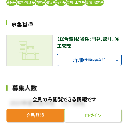
機械系
電気・電子系
情報系
通信系
材料系
環境・土木系
建設・建築系
採用継続中の企業特集
本科5年生・専攻科2年生向け
9/30
まで
募集職種
【総合職】技術系：開発、設計、施
工管理
詳細
(仕事内容など)
会員のみ閲覧できる情報です
会員登録
ログイン