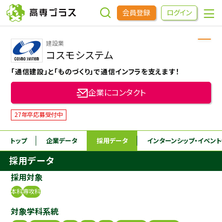
会員登録
ログイン
建設業
企業をさがす
コスモシステム
「通信建設」と「ものづくり」で通信インフラを支えます！
進学先をさがす
企業にコンタクト
インターンシップ・イベントをさがす
27年卒応募受付中
トップ
企業データ
採用データ
インターンシップ
・イベン
高専OBOGをさがす
採用データ
高専プラスセミナー
採用対象
本科
専攻科
高専生コミュニティ
対象学科系統
めもらす