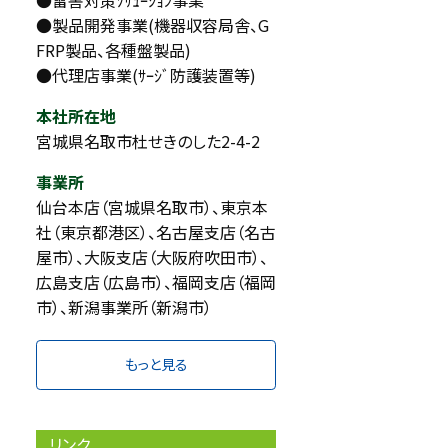
●雷害対策ｿﾘｭｰｼｮﾝ事業
仙台本店外観
●製品開発事業(機器収容局舎、G
FRP製品、各種盤製品)
●代理店事業(ｻｰｼﾞ防護装置等)
本社所在地
宮城県名取市杜せきのした2-4-2
事業所
仙台本店（宮城県名取市）、東京本
社（東京都港区）、名古屋支店（名古
屋市）、大阪支店（大阪府吹田市）、
広島支店（広島市）、福岡支店（福岡
市）、新潟事業所（新潟市）
もっと見る
リンク