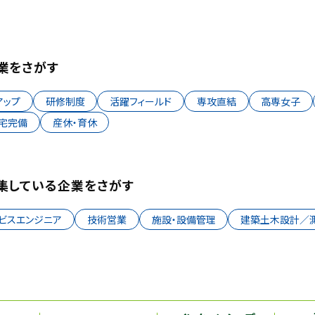
業をさがす
アップ
研修制度
活躍フィールド
専攻直結
高専女子
宅完備
産休・育休
集している企業をさがす
ービスエンジニア
技術営業
施設・設備管理
建築土木設計／