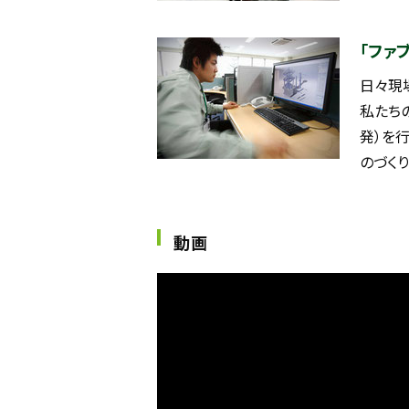
「ファ
日々現
私たち
発）を
のづく
動画