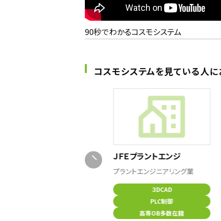
90秒でわかるコスモシステム
コスモシステムを見ている人に
共同カイテック
ＪＦＥプラントエンジ
インフラメーカー
プラントエンジニアリング業
インフラメーカー
３DCAD
業界シェア80％超え
PLC制御
安定とチャレンジの両立
高専OB多数在籍