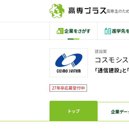
高専生のため
企業をさがす
進学先
建設業
コスモシス
「通信建設」と
27年卒応募受付中
トップ
企業デー