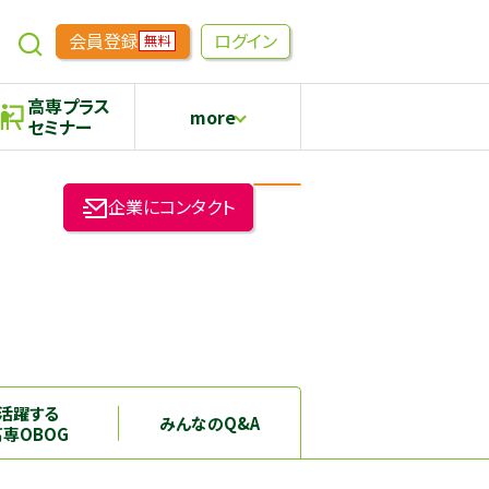
会員登録
ログイン
無料
高専プラス
more
セミナー
めもらす
高専生コミュニティ
企業にコンタクト
採用継続中の企業特集
本科5年生・専攻科2年生向け
活躍する
みんなのQ&A
高専OBOG