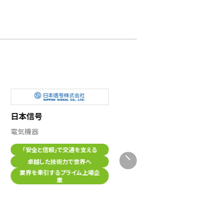
日本信号
三菱電機 名古屋製作所/産
電気機器
業メカトロニクス製作所
「安全と信頼」で交通を支える
製造業
卓越した技術力で世界へ
業界を牽引するプライム上場企
大卒と同じ社員区分
業
世界トップシェア
最先端のＩｏＴ技術