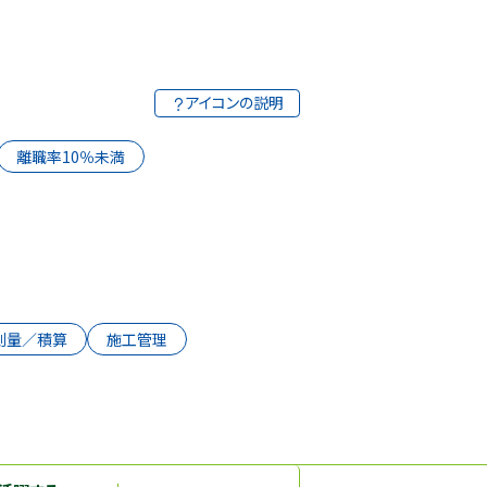
アイコンの説明
離職率10％未満
測量／積算
施工管理