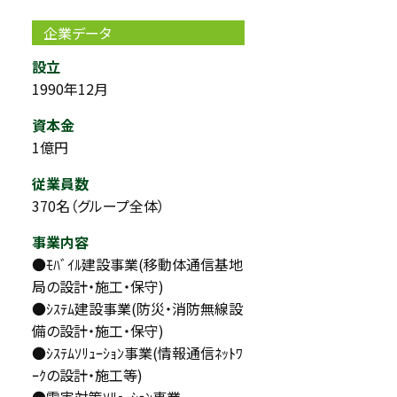
企業データ
設立
1990年12月
資本金
1億円
従業員数
370名（グループ全体）
事業内容
●ﾓﾊﾞｲﾙ建設事業(移動体通信基地
局の設計・施工・保守)
●ｼｽﾃﾑ建設事業(防災・消防無線設
備の設計・施工・保守)
●ｼｽﾃﾑｿﾘｭｰｼｮﾝ事業(情報通信ﾈｯﾄﾜ
ｰｸの設計・施工等)