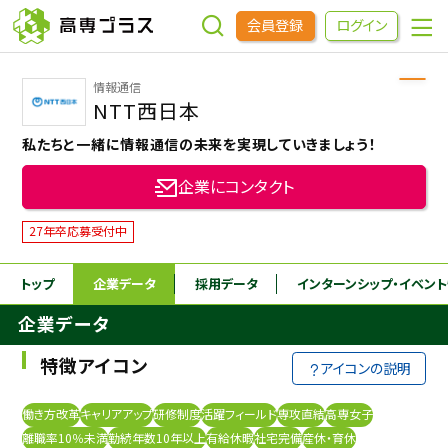
会員登録
ログイン
情報通信
企業をさがす
NTT西日本
私たちと一緒に情報通信の未来を実現していきましょう！
進学先をさがす
企業にコンタクト
インターンシップ・イベントをさがす
27年卒応募受付中
トップ
企業データ
採用データ
インターンシップ
・イベン
高専OBOGをさがす
企業データ
高専プラスセミナー
特徴アイコン
アイコンの説明
高専生コミュニティ
働き方改革
キャリアアップ
研修制度
活躍フィールド
専攻直結
高専女子
めもらす
離職率10％未満
勤続年数10年以上
有給休暇
社宅完備
産休・育休