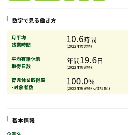
採用継続中の企業特集
本科5年生・専攻科2年生向け
9/30
数字で見る働き方
まで
10.6
月平均
時間
残業時間
(2022年度実績)
19.6
平均有給休暇
年間
日
取得日数
(2022年度実績)
100.0
育児休業取得率
%
・対象者数
(2022年度実績（女性社員）)
基本情報
企業名