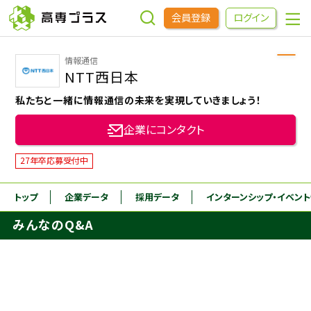
会員登録
ログイン
情報通信
企業をさがす
NTT西日本
私たちと一緒に情報通信の未来を実現していきましょう！
進学先をさがす
企業にコンタクト
インターンシップ・イベントをさがす
27年卒応募受付中
トップ
企業データ
採用データ
インターンシップ
・イベン
高専OBOGをさがす
みんなのQ&A
高専プラスセミナー
高専生コミュニティ
めもらす