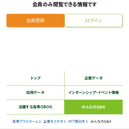
会員のみ閲覧できる情報です
採用継続中の企業特集
本科5年生・専攻科2年生向け
9/30
まで
会員登録
ログイン
トップ
企業データ
採用データ
インターンシップ
・イベント情報
活躍する
高専OBOG
みんなのQ&A
高専プラスホーム
企業をさがす
NTT西日本
みんなのQ&A