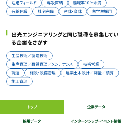
活躍フィールド
専攻直結
離職率10％未満
有給休暇
社宅完備
産休・育休
留学生採用
出光エンジニアリングと同じ職種を募集してい
る企業をさがす
生産技術／製造技術
生産管理／品質管理／メンテナンス
技術営業
調達
施設・設備管理
建築土木設計／測量／積算
施工管理
トップ
企業データ
採用データ
インターンシップ
・イベント情報