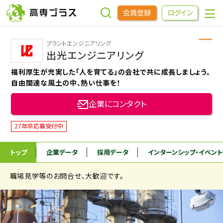
会員登録
ログイン
プラントエンジニアリング
企業をさがす
出光エンジニアリング
福利厚生が充実した「人を育てる」の会社で共に成長しましょう。
進学先をさがす
自由闊達な風土の中、熱い仕事を！
企業にコンタクト
インターンシップ・イベントをさがす
27年卒応募受付中
高専OBOGをさがす
トップ
企業データ
採用データ
インターンシップ
・イベン
職場見学等のお問合せ、大歓迎です。
高専プラスセミナー
高専生コミュニティ
めもらす