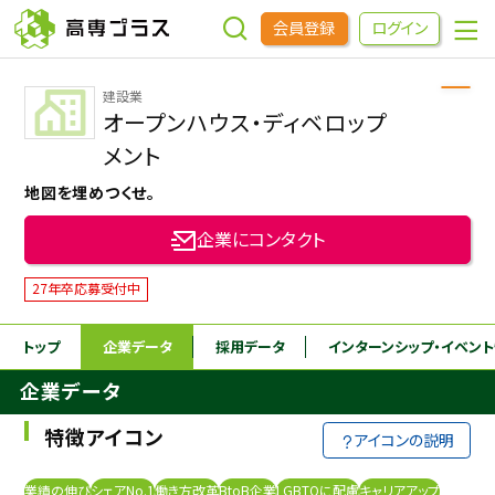
会員登録
ログイン
建設業
企業をさがす
オープンハウス・ディベロップ
メント
進学先をさがす
地図を埋めつくせ。
企業にコンタクト
インターンシップ・イベントをさがす
27年卒応募受付中
高専OBOGをさがす
トップ
企業データ
採用データ
インターンシップ
・イベン
企業データ
高専プラスセミナー
特徴アイコン
アイコンの説明
高専生コミュニティ
めもらす
業績の伸び
シェアNo.1
働き方改革
BtoB企業
LGBTQに配慮
キャリアアップ