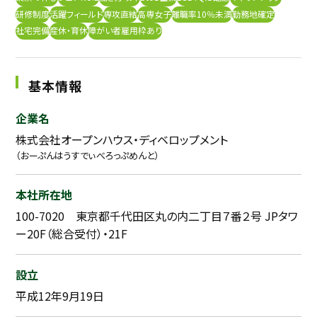
研修制度
活躍フィールド
専攻直結
高専女子
離職率10％未満
勤務地確定
採用継続中の企業特集
本科5年生・専攻科2年生向け
社宅完備
産休・育休
障がい者雇用枠あり
9/30
まで
基本情報
企業名
株式会社オープンハウス・ディベロップメント
（おーぷんはうすでぃべろっぷめんと）
本社所在地
100-7020 東京都千代田区丸の内二丁目７番２号 JPタワ
ー20F（総合受付）・21F
設立
平成12年9月19日