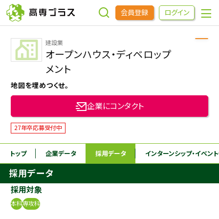
会員登録
ログイン
建設業
企業をさがす
オープンハウス・ディベロップ
メント
進学先をさがす
地図を埋めつくせ。
企業にコンタクト
インターンシップ・イベントをさがす
27年卒応募受付中
高専OBOGをさがす
トップ
企業データ
採用データ
インターンシップ
・イベン
採用データ
高専プラスセミナー
採用対象
高専生コミュニティ
本科
専攻科
めもらす