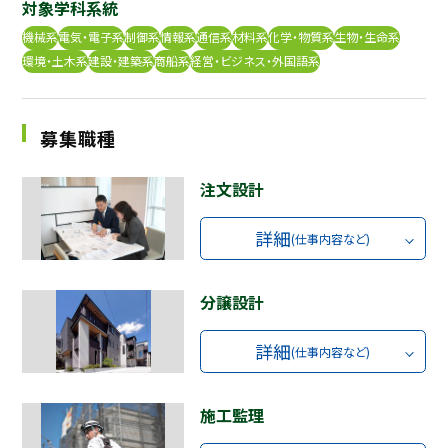
対象学科系統
採用継続中の企業特集
本科5年生・専攻科2年生向け
機械系
電気・電子系
制御系
情報系
通信系
材料系
化学・物質系
生物・生命系
9/30
環境・土木系
建設・建築系
商船系
経営・ビジネス・外国語系
まで
募集職種
注文設計
詳細
(仕事内容など)
分譲設計
詳細
(仕事内容など)
施工監理