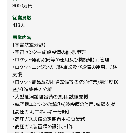
8000万円
従業員数
413人
事業内容
【宇宙航空分野】
角田宇宙センターの業務風景
・宇宙センター施設設備の維持、管理
角田宇宙センターは、ロケットエンジンの研修・開発をしているJAXA
・ロケット発射設備等の運用及び機能維持、管理
保有の施設です。
・ロケットエンジンの試験施設及び設備の運用、試験
コスモテックは、実際に使用するロケットエンジンと同じサイズのエ
支援
ンジンを使用した試験の施設/設備の保守・管理・運用を行っており
・ロケット部品及び射場設備等の洗浄作業/清浄度検
ます。
査/推進薬等の分析
・大型風洞試験設備の運用、試験支援
・航空機エンジンの燃焼試験設備の運用、試験支援
【高圧ガス/エネルギー分野】
・高圧ガス設備の定期自主検査業務
・高圧ガス装置類の設計、制作