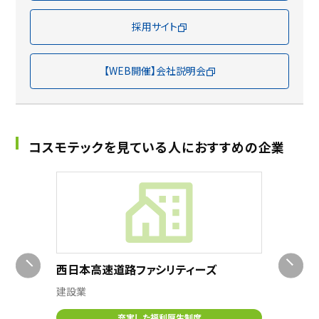
採用サイト
【WEB開催】会社説明会
コスモテックを見ている人におすすめの企業
東京エ
西日本高速道路ファシリティーズ
建設業
建設業
充実した福利厚生制度