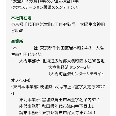
・安全弁の分解作業及び組立検査作業
・水素ステーション設備のメンテナンス
本社所在地
東京都千代田区岩本町2丁目4番3号 太陽生命神田
ビル4F
事業所
・本 社：東京都千代田区岩本町2-4-3 太陽
生命神田ビル4階
大樹事務所：北海道広尾郡大樹町西本通98番地
大樹町経済センター3階
（大樹町経済センターサテライト
オフィス内）
・東日本事業部：茨城県つくば市上ノ室字入定原2027
-1
東北事業所：宮城県角田市君萱字名子内82-1
能代事務所：秋田県能代市浅内字下西山1
調布事務所：東京都調布市深大寺東7-44-1