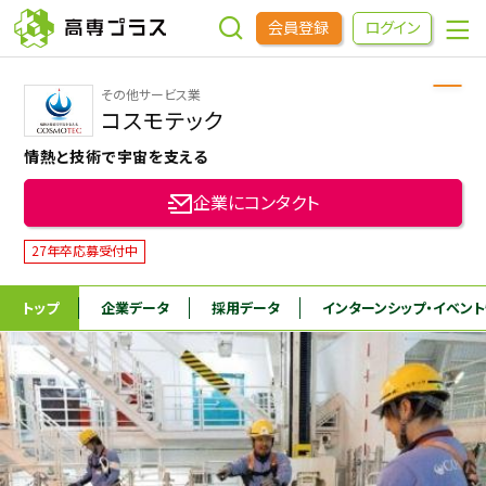
会員登録
ログイン
その他サービス業
企業をさがす
コスモテック
情熱と技術で宇宙を支える
進学先をさがす
企業にコンタクト
インターンシップ・イベントをさがす
27年卒応募受付中
トップ
企業データ
採用データ
インターンシップ
・イベン
高専OBOGをさがす
高専プラスセミナー
高専生コミュニティ
めもらす