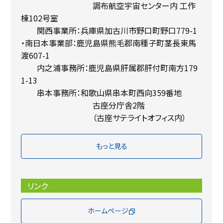
調布航空宇宙センター内 工作
棟102号室
関西事業所：兵庫県加古川市野口町野口779-1
・南日本事業部：鹿児島県熊毛郡南種子町茎長東馬
渡607-1
内之浦事務所：鹿児島県肝属郡肝付町南方179
1-13
串本事務所：和歌山県串本町西向359番地
古座分庁舎2階
（古座サテライトオフィス内）
もっと見る
リンク
ホームページ