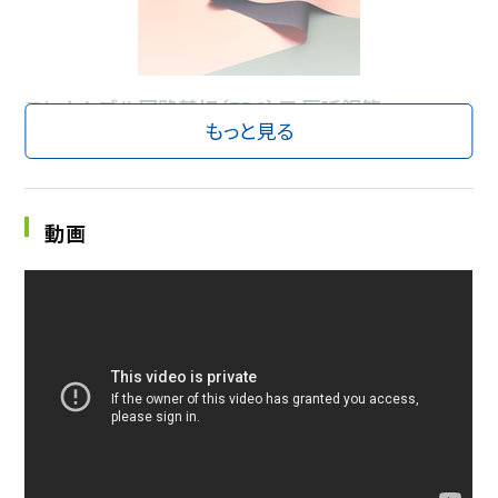
フレキシブル回路基板（FPC）用 圧延銅箔
もっと見る
フレキシブル回路基板（FPC）とは、ポリイミドなどの絶縁性を持つ薄
く柔らかいフィルムと極薄の銅箔等の誘導性金属を貼り合わせた機
材に、電気回路を形成した基板のことです。その特徴は「薄く、軽く、そ
して曲がる」こと。今日ではスマートフォンや液晶モニター、車載用部
動画
品、さらには航空機にまで用途は拡大し、「便利で快適な社会」に貢
献しています。ＪＸ金属の圧延銅箔はこのFPCに必要不可欠な素材で
あり、最も薄いもので0.006mm（＝髪の毛の約100分の１）という、F
PC用途では世界一の薄さを誇っています。