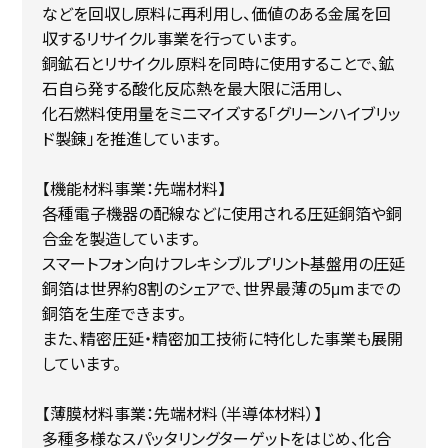
などを回収し原料に再利用し、価値のある金属を回
収するリサイクル事業を行っています。
銅鉱石とリサイクル原料を同時に使用することで、鉱
石自ら発する酸化反応熱を最大限に活用し、
化石燃料使用量をミニマイズする「グリーンハイブリッ
ド製錬」を推進しています。
【機能材料事業：先端材料】
各種電子機器の配線などに使用される圧延銅箔や銅
合金を製造しています。
スマートフォン向けフレキシブルプリント基盤用の圧延
銅箔は世界約8割のシェアで、世界最薄の5μmまでの
銅箔を生産できます。
また、精密圧延・精密加工技術に特化した事業も展開
しています。
【薄膜材料事業：先端材料（半導体材料）】
多種多様なスパッタリングターゲットをはじめ、化合