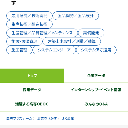
す
応用研究／技術開発
製品開発／製品設計
生産技術／製造技術
生産管理／品質管理／メンテナンス
設備開発
施設・設備管理
建築土木設計／測量／積算
施工管理
システムエンジニア
システム保守運用
トップ
企業データ
採用データ
インターンシップ
・イベント情報
活躍する
高専OBOG
みんなのQ&A
高専プラスホーム
企業をさがす
ＪＸ金属