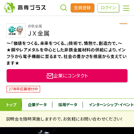
会員登録
ログイン
非鉄金属
企業をさがす
ＪＸ金属
～『価値をつくる。未来をつくる。』技術で、情熱で、創造力で。～
進学先をさがす
★銅やレアメタルを中心とした非鉄金属材料の供給により、イン
フラから電子機器に至るまで、社会の豊かさを根底から支えてい
ます★
インターンシップ・イベントをさがす
企業にコンタクト
高専OBOGをさがす
27年卒応募受付中
トップ
企業データ
採用データ
インターンシップ
・イベン
高専プラスセミナー
説明会を随時実施しますので、お気軽にお問い合わせください！
高専生コミュニティ
めもらす