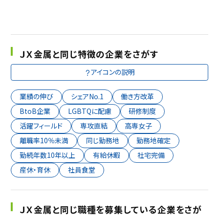
ＪＸ金属と同じ特徴の企業をさがす
アイコンの説明
業績の伸び
シェアNo.1
働き方改革
BtoB企業
LGBTQに配慮
研修制度
活躍フィールド
専攻直結
高専女子
離職率10％未満
同じ勤務地
勤務地確定
勤続年数10年以上
有給休暇
社宅完備
産休・育休
社員食堂
ＪＸ金属と同じ職種を募集している企業をさが