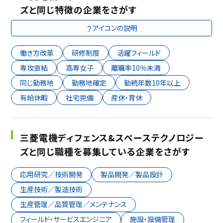
ズと同じ特徴の企業をさがす
アイコンの説明
働き方改革
研修制度
活躍フィールド
専攻直結
高専女子
離職率10％未満
同じ勤務地
勤務地確定
勤続年数10年以上
有給休暇
社宅完備
産休・育休
三菱電機ディフェンス&スペーステクノロジー
ズと同じ職種を募集している企業をさがす
応用研究／技術開発
製品開発／製品設計
生産技術／製造技術
生産管理／品質管理／メンテナンス
フィールド・サービスエンジニア
施設・設備管理