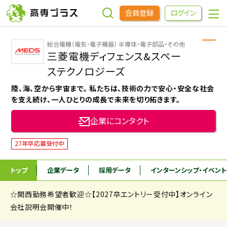
会員登録
ログイン
総合電機（電気・電子機器） 半導体・電子部品・その他
企業をさがす
三菱電機ディフェンス&スペー
ステクノロジーズ
進学先をさがす
陸、海、空から宇宙まで。 私たちは、技術の力で安心・安全な社会
を支え続け、一人ひとりの成長で未来を切り拓きます。
インターンシップ・イベントをさがす
企業にコンタクト
27年卒応募受付中
高専OBOGをさがす
トップ
企業データ
採用データ
インターンシップ
・イベン
高専プラスセミナー
☆関西勤務希望者歓迎☆【2027卒エントリー受付中】オンライン
会社説明会開催中！
高専生コミュニティ
めもらす