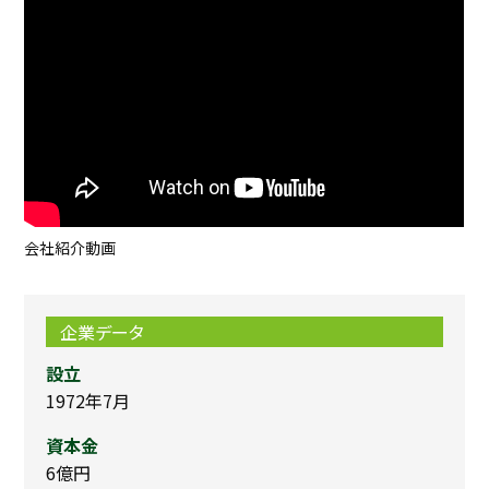
が、業務以外では冗談を交わしたり、雑談で盛り上がったりするな
ど、明るい雰囲気が特徴です。面倒見の良い社員も多く、新入社員で
もすぐに馴染める環境だと思います。
会社紹介動画
企業データ
設立
1972年7月
資本金
6億円