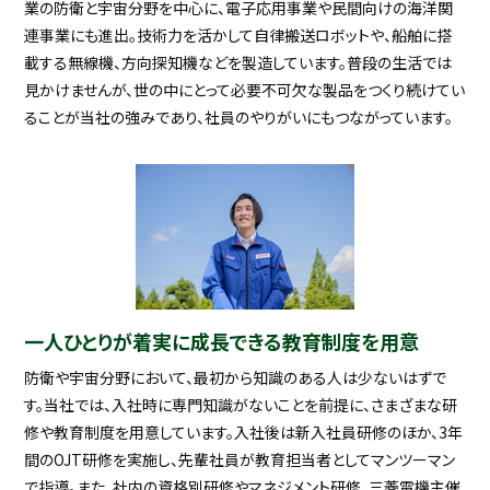
業の防衛と宇宙分野を中心に、電子応用事業や民間向けの海洋関
連事業にも進出。技術力を活かして自律搬送ロボットや、船舶に搭
載する無線機、方向探知機などを製造しています。普段の生活では
見かけませんが、世の中にとって必要不可欠な製品をつくり続けてい
ることが当社の強みであり、社員のやりがいにもつながっています。
一人ひとりが着実に成長できる教育制度を用意
防衛や宇宙分野において、最初から知識のある人は少ないはずで
す。当社では、入社時に専門知識がないことを前提に、さまざまな研
修や教育制度を用意しています。入社後は新入社員研修のほか、3年
間のOJT研修を実施し、先輩社員が教育担当者としてマンツーマン
で指導。また、社内の資格別研修やマネジメント研修、三菱電機主催