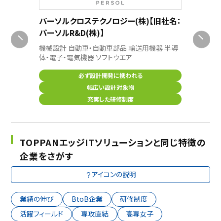
半導体
パーソルクロステクノロジー(株)【旧社名：
パーソルR&D(株)】
半導体・
機械設計 自動車・自動車部品 輸送用機器 半導
体・電子・電気機器 ソフトウエア
必ず設計開発に携われる
幅広い設計対象物
充実した研修制度
TOPPANエッジITソリューションと同じ特徴の
企業をさがす
アイコンの説明
業績の伸び
BtoB企業
研修制度
活躍フィールド
専攻直結
高専女子