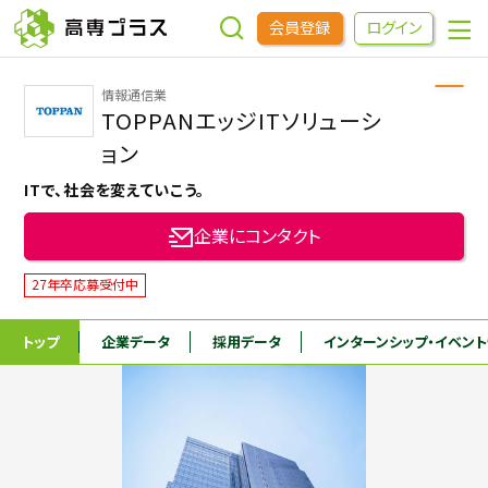
会員登録
ログイン
情報通信業
企業をさがす
TOPPANエッジITソリューシ
ョン
進学先をさがす
ITで、社会を変えていこう。
企業にコンタクト
インターンシップ・イベントをさがす
27年卒応募受付中
高専OBOGをさがす
トップ
企業データ
採用データ
インターンシップ
・イベン
高専プラスセミナー
高専生コミュニティ
めもらす