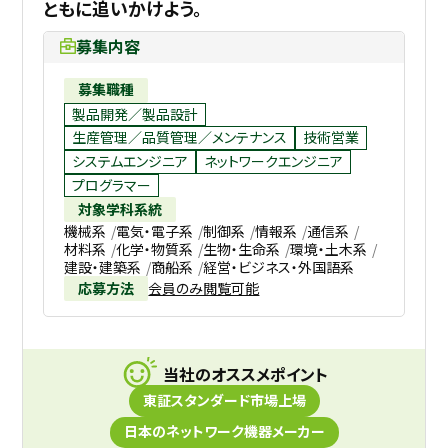
ともに追いかけよう。
募集内容
募集職種
製品開発／製品設計
生産管理／品質管理／メンテナンス
技術営業
システムエンジニア
ネットワークエンジニア
プログラマー
対象学科系統
機械系
電気・電子系
制御系
情報系
通信系
材料系
化学・物質系
生物・生命系
環境・土木系
建設・建築系
商船系
経営・ビジネス・外国語系
応募方法
会員のみ閲覧可能
当社のオススメポイント
東証スタンダード市場上場
日本のネットワーク機器メーカー