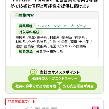
勢で技術と信頼と可能性を提供し続けます
募集内容
募集職種
システムエンジニア
プログラマー
対象学科系統
機械系
電気・電子系
制御系
情報系
通信系
材料系
化学・物質系
生物・生命系
環境・土木系
建設・建築系
商船系
経営・ビジネス・外国語系
応募方法
会員のみ閲覧可能
当社のオススメポイント
取引先の大半がエンドユーザー
社員の約半分が高専出身者
安心安全業務が得意
27年卒応募受付中
放送、通信・情報、建築