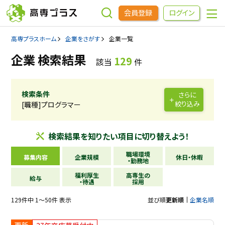
会員登録
ログイン
高専プラスホーム
企業をさがす
企業一覧
企業をさがす
企業 検索結果
129
該当
件
進学先をさがす
検索条件
さらに
絞り込み
[職種]プログラマー
インターンシップ・イベントをさがす
検索結果を
知りたい項目に
切り替えよう！
高専OBOGをさがす
職場環境
募集内容
企業規模
休日・休暇
・勤務地
福利厚生
高専生の
高専プラスセミナー
給与
・待遇
採用
129件中 1～50件 表示
並び順
更新順
企業名順
高専生コミュニティ
めもらす
更新