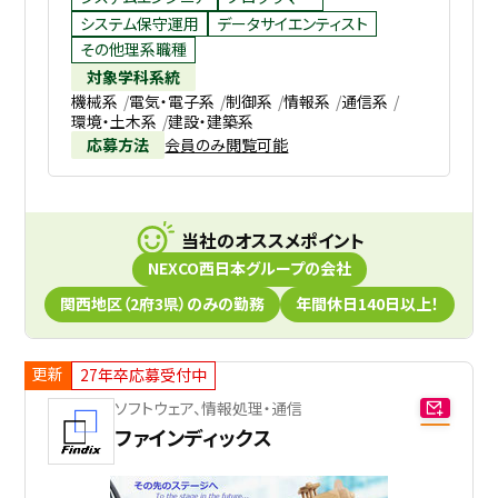
システム保守運用
データサイエンティスト
その他理系職種
対象学科系統
機械系
電気・電子系
制御系
情報系
通信系
環境・土木系
建設・建築系
応募方法
会員のみ閲覧可能
当社のオススメポイント
NEXCO西日本グループの会社
関西地区（2府3県）のみの勤務
年間休日140日以上！
更新
27年卒応募受付中
ソフトウェア、情報処理・通信
ファインディックス