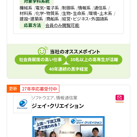
対象学科系統
機械系
電気・電子系
制御系
情報系
通信系
材料系
化学・物質系
生物・生命系
環境・土木系
建設・建築系
商船系
経営・ビジネス・外国語系
応募方法
会員のみ閲覧可能
当社のオススメポイント
社会貢献度の高い仕事
30名以上の高専生が活躍
40年連続の黒字経営
更新
27年卒応募受付中
ソフトウエア、情報通信業
ジェイ・クリエイション