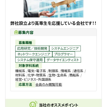
弊社設立より高専生を応援している会社です！！
募集内容
募集職種
応用研究／技術開発
システムエンジニア
ネットワークエンジニア
プログラマー
システム保守運用
データサイエンティスト
対象学科系統
機械系
電気・電子系
制御系
情報系
通信系
材料系
化学・物質系
生物・生命系
商船系
経営・ビジネス・外国語系
応募方法
会員のみ閲覧可能
当社のオススメポイント