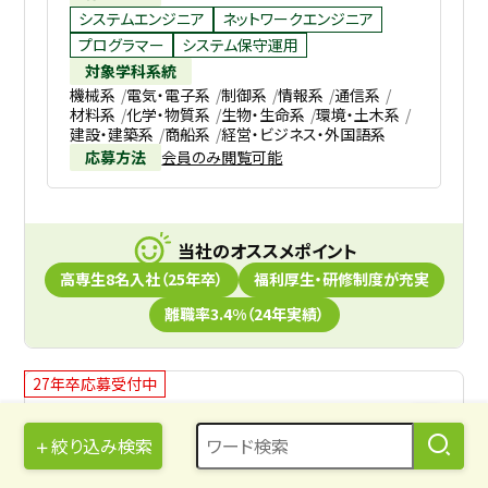
システムエンジニア
ネットワークエンジニア
プログラマー
システム保守運用
対象学科系統
機械系
電気・電子系
制御系
情報系
通信系
材料系
化学・物質系
生物・生命系
環境・土木系
建設・建築系
商船系
経営・ビジネス・外国語系
応募方法
会員のみ閲覧可能
当社のオススメポイント
高専生8名入社（25年卒）
福利厚生・研修制度が充実
離職率3.4%（24年実績）
27年卒応募受付中
情報通信業、ソフトウエア開発
MJC
絞り込み検索