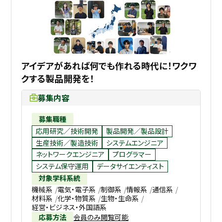
アイデアがあれば何でも作れる時代に！ワクワ
クする製品開発を！
募集内容
募集職種
応用研究／技術開発
製品開発／製品設計
生産技術／製造技術
システムエンジニア
ネットワークエンジニア
プログラマー
システム保守運用
データサイエンティスト
対象学科系統
機械系
電気・電子系
制御系
情報系
通信系
材料系
化学・物質系
生物・生命系
経営・ビジネス・外国語系
応募方法
会員のみ閲覧可能