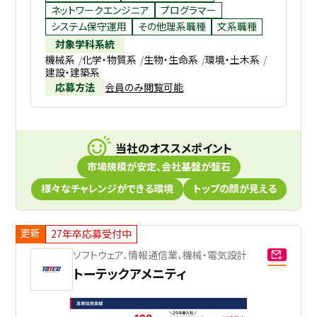
ネットワークエンジニア
プログラマー
システム保守運用
その他理系職種
文系職種
対象学科系統
機械系
化学・物質系
生物・生命系
環境・土木系
建設・建築系
応募方法
会員のみ閲覧可能
当社のオススメポイント
市場規模が安定、会社基盤が盤石
様々なチャレンジができる環境
トップの顔が見える
更新
27年卒応募受付中
ソフトウェア、情報通信業、機械・電気設計
トーテックアメニティ