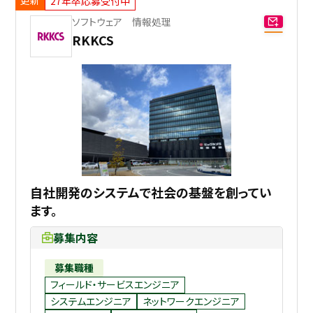
27年卒応募受付中
ソフトウェア 情報処理
採用継続中の企業特集
本科5年生・専攻科2年生向け
RKKCS
9/30
まで
自社開発のシステムで社会の基盤を創ってい
ます。
募集内容
募集職種
フィールド・サービスエンジニア
システムエンジニア
ネットワークエンジニア