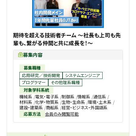
期待を超える技術者チーム ～社長も上司も先
輩も、繋がる仲間と共に成長を！～
募集内容
募集職種
応用研究／技術開発
システムエンジニア
プログラマー
その他理系職種
対象学科系統
機械系
電気・電子系
制御系
情報系
通信系
材料系
化学・物質系
生物・生命系
環境・土木系
建設・建築系
商船系
経営・ビジネス・外国語系
応募方法
会員のみ閲覧可能