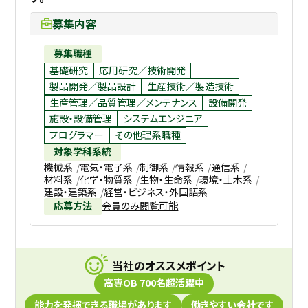
募集内容
募集職種
基礎研究
応用研究／技術開発
製品開発／製品設計
生産技術／製造技術
生産管理／品質管理／メンテナンス
設備開発
施設・設備管理
システムエンジニア
プログラマー
その他理系職種
対象学科系統
機械系
電気・電子系
制御系
情報系
通信系
材料系
化学・物質系
生物・生命系
環境・土木系
建設・建築系
経営・ビジネス・外国語系
応募方法
会員のみ閲覧可能
当社のオススメポイント
高専OB 700名超活躍中
能力を発揮できる職場があります
働きやすい会社です