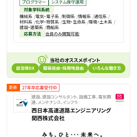
プログラマー
システム保守運用
対象学科系統
機械系
電気・電子系
制御系
情報系
通信系
材料系
化学・物質系
生物・生命系
環境・土木系
建設・建築系
商船系
応募方法
会員のみ閲覧可能
当社のオススメポイント
自治体DX
服装自由・採用地自由
いろんな働き方
更新
27年卒応募受付中
建設、建設コンサルタント、設備工事、電気関
連、メンテナンス、インフラ
西日本高速道路エンジニアリング
関西株式会社