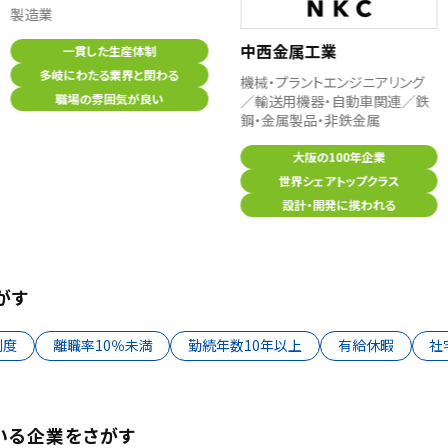
製造業
中西金属工業
一貫した生産体制
多岐にわたる業界と関わる
機械・プラントエンジニアリング
職場の雰囲気が良い
／輸送用機器・自動車関連／鉄
鋼・金属製品・非鉄金属
大阪の100年企業
世界シェアトップクラス
設計・開発に携われる
がす
制度
離職率10％未満
勤続年数10年以上
有給休暇
社
いる企業をさがす