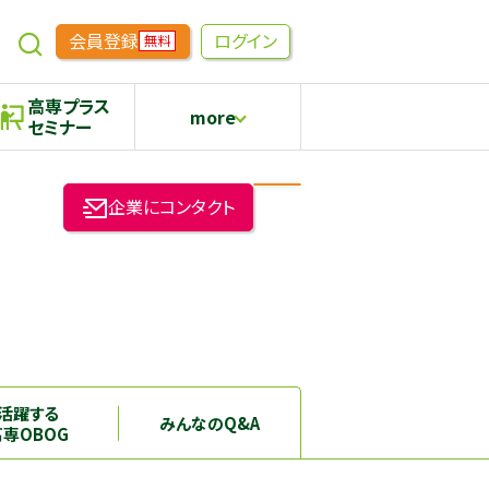
会員登録
ログイン
無料
高専プラス
more
セミナー
めもらす
高専生コミュニティ
企業にコンタクト
採用継続中の企業特集
本科5年生・専攻科2年生向け
活躍する
みんなのQ&A
高専OBOG