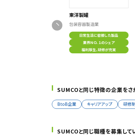
ＩＨＩインフラスクエア
建設業、製造業
東洋製罐
包装容器製造業
社会インフラ
土木・機械・電気電子・情報
日常生活に密接した製品
設計・施工管理
業界ＮＯ．１のシェア
福利厚生、研修が充実
SUMCOと同じ特徴の企業をさ
BtoB企業
キャリアアップ
研修
SUMCOと同じ職種を募集して