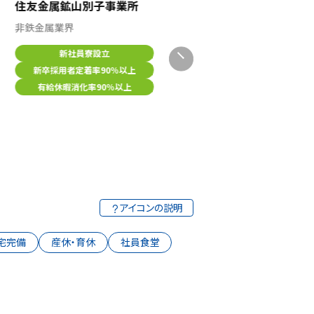
住友金属鉱山別子事業所
非鉄金属業界
三島光産
新社員寮設立
製造業（機械・プラント）
新卒採用者定着率90％以上
製品・サービス力
有給休暇消化率90％以上
職場環境
制度・働き方
アイコンの説明
宅完備
産休・育休
社員食堂