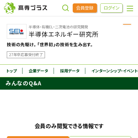
会員登録
ログイン
半導体・有機EL・二次電池の研究開発
企業をさがす
半導体エネルギー研究所
技術の先駆け。 「世界初」の技術を生み出す。
進学先をさがす
27年卒応募受付終了
インターンシップ・イベントをさがす
トップ
企業データ
採用データ
インターンシップ
・イベン
みんなのQ&A
高専OBOGをさがす
高専プラスセミナー
会員のみ閲覧できる情報です
高専生コミュニティ
めもらす