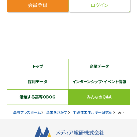
会員登録
ログイン
採用継続中の企業特集
本科5年生・専攻科2年生向け
9/30
まで
トップ
企業データ
採用データ
インターンシップ
・イベント情報
活躍する
高専OBOG
みんなのQ&A
高専プラスホーム
企業をさがす
半導体エネルギー研究所
みんなのQ&A