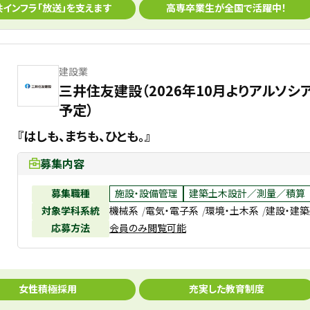
共インフラ「放送」を支えます
高専卒業生が全国で活躍中！
建設業
三井住友建設（2026年10月よりアルソ
予定）
『はしも、まちも、ひとも。』
募集内容
募集職種
施設・設備管理
建築土木設計／測量／積算
対象学科系統
機械系
電気・電子系
環境・土木系
建設・建
応募方法
会員のみ閲覧可能
女性積極採用
充実した教育制度