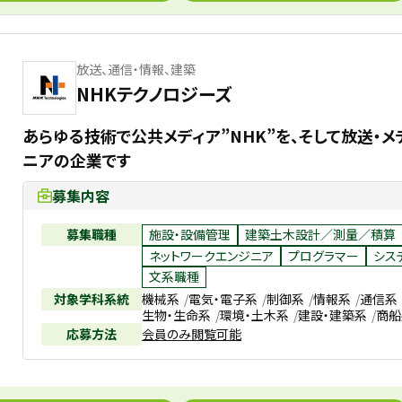
放送、通信・情報、建築
NHKテクノロジーズ
あらゆる技術で公共メディア”NHK”を、そして放送・
ニアの企業です
募集内容
募集職種
施設・設備管理
建築土木設計／測量／積算
ネットワークエンジニア
プログラマー
シス
文系職種
対象学科系統
機械系
電気・電子系
制御系
情報系
通信系
生物・生命系
環境・土木系
建設・建築系
商船
応募方法
会員のみ閲覧可能