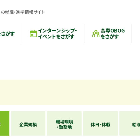
の就職・進学情報サイト
インターンシップ・
高専OBOG
をさがす
イベントをさがす
をさがす
職場環境
容
企業規模
休日・休暇
給
・勤務地