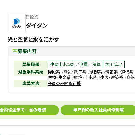
建設業
ダイダン
光と空気と水を活かす
募集内容
募集職種
建築土木設計／測量／積算
施工管理
対象学科系統
機械系
電気・電子系
制御系
情報系
通信系
生物・生命系
環境・土木系
建設・建築系
商船
応募方法
会員のみ閲覧可能
合設備企業で一番の老舗
半年間の新入社員研修制度