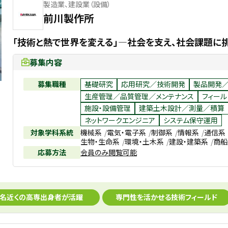
製造業、建設業（設備）
前川製作所
「技術と熱で世界を変える」―社会を支え、社会課題に挑
募集内容
募集職種
基礎研究
応用研究／技術開発
製品開発
生産管理／品質管理／メンテナンス
フィール
施設・設備管理
建築土木設計／測量／積算
ネットワークエンジニア
システム保守運用
対象学科系統
機械系
電気・電子系
制御系
情報系
通信系
生物・生命系
環境・土木系
建設・建築系
商船
応募方法
会員のみ閲覧可能
0名近くの高専出身者が活躍
専門性を活かせる技術フィールド