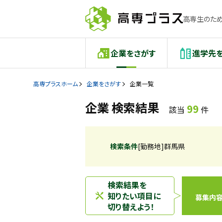
高専生のため
企業をさがす
進学先
高専プラスホーム
企業をさがす
企業一覧
企業 検索結果
99
該当
件
検索条件
[勤務地]群馬県
検索結果を
知りたい項目に
募集内
切り替えよう！