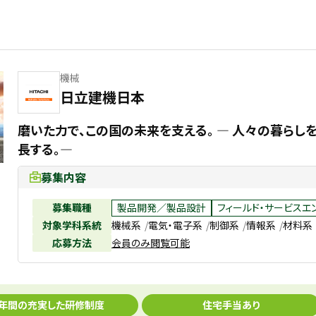
機械
日立建機日本
磨いた力で、この国の未来を支える。 ― 人々の暮らし
長する。―
募集内容
募集職種
製品開発／製品設計
フィールド・サービスエ
対象学科系統
機械系
電気・電子系
制御系
情報系
材料系
応募方法
会員のみ閲覧可能
1年間の充実した研修制度
住宅手当あり