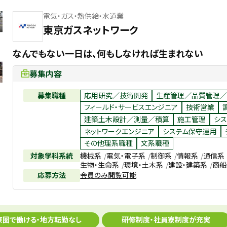
電気・ガス・熱供給・水道業
東京ガスネットワーク
なんでもない一日は、何もしなければ生まれない
募集内容
募集職種
応用研究／技術開発
生産管理／品質管理／
フィールド・サービスエンジニア
技術営業
建築土木設計／測量／積算
施工管理
シス
ネットワークエンジニア
システム保守運用
その他理系職種
文系職種
対象学科系統
機械系
電気・電子系
制御系
情報系
通信系
生物・生命系
環境・土木系
建設・建築系
商船
応募方法
会員のみ閲覧可能
東圏で働ける・地方転勤なし
研修制度・社員寮制度が充実