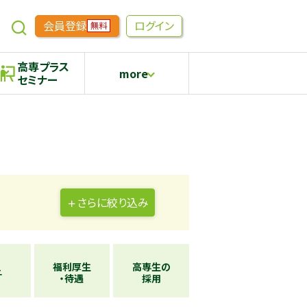
会員登録
ログイン
無料
高専プラス
more
セミナー
めもらす
高専生コミュニティ
採用継続中の企業特集
本科5年生・専攻科2年生向け
さらに
絞り込み
福利厚生
高専生の
与
・待遇
採用