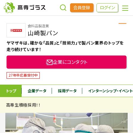
会員登録
ログイン
食料品製造業
企業をさがす
山崎製パン
ヤマザキは、確かな「品質」と「技術力」で製パン業界のトップを
進学先をさがす
走り続けています！
企業にコンタクト
インターンシップ・イベントをさがす
27年卒応募受付中
高専OBOGをさがす
トップ
企業データ
採用データ
インターンシップ
・イベン
高専生積極採用！！
高専プラスセミナー
高専生コミュニティ
めもらす