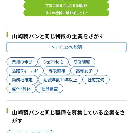
丁寧に教えてもらえる環境！
多くの機械に触れることも！
山崎製パンと同じ特徴の企業をさがす
アイコンの説明
業績の伸び
シェアNo.1
研修制度
活躍フィールド
専攻直結
高専女子
勤務地確定
勤続年数10年以上
社宅完備
産休・育休
社員食堂
山崎製パンと同じ職種を募集している企業をさ
がす