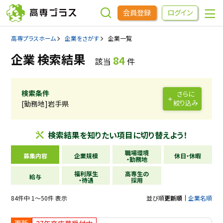
会員登録
ログイン
高専プラスホーム
企業をさがす
企業一覧
企業をさがす
企業 検索結果
84
該当
件
進学先をさがす
検索条件
さらに
絞り込み
[勤務地]岩手県
インターンシップ・イベントをさがす
検索結果を
知りたい項目に
切り替えよう！
高専OBOGをさがす
職場環境
募集内容
企業規模
休日・休暇
・勤務地
福利厚生
高専生の
高専プラスセミナー
給与
・待遇
採用
84件中 1～50件 表示
並び順
更新順
企業名順
高専生コミュニティ
めもらす
更新