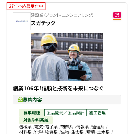
27年卒応募受付中
建設業（プラント・エンジニアリング）
スガテック
創業106年！信頼と技術を未来につなぐ
募集内容
募集職種
製品開発／製品設計
施工管理
対象学科系統
機械系
電気・電子系
制御系
情報系
通信系
材料系
化学・物質系
生物・生命系
環境・土木系