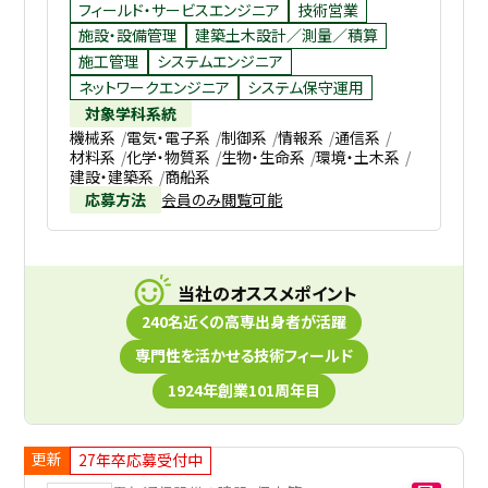
フィールド・サービスエンジニア
技術営業
施設・設備管理
建築土木設計／測量／積算
施工管理
システムエンジニア
ネットワークエンジニア
システム保守運用
対象学科系統
機械系
電気・電子系
制御系
情報系
通信系
材料系
化学・物質系
生物・生命系
環境・土木系
建設・建築系
商船系
応募方法
会員のみ閲覧可能
当社のオススメポイント
240名近くの高専出身者が活躍
専門性を活かせる技術フィールド
1924年創業101周年目
更新
27年卒応募受付中