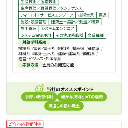
生産技術／製造技術
生産管理／品質管理／メンテナンス
フィールド・サービスエンジニア
技術営業
調達
施設・設備管理
建築土木設計／測量／積算
施工管理
システムエンジニア
システム保守運用
その他理系職種
文系職種
対象学科系統
機械系
電気・電子系
制御系
情報系
通信系
材料系
環境・土木系
建設・建築系
商船系
経営・ビジネス・外国語系
応募方法
会員のみ閲覧可能
当社のオススメポイント
手厚い教育体制
確かな技術とIoTの活用
風通しの良い風土
27年卒応募受付中