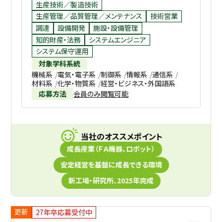
生産技術／製造技術
生産管理／品質管理／メンテナンス
技術営業
調達
設備開発
施設・設備管理
知的財産・法務
システムエンジニア
システム保守運用
対象学科系統
機械系
電気・電子系
制御系
情報系
通信系
材料系
化学・物質系
経営・ビジネス・外国語系
応募方法
会員のみ閲覧可能
当社のオススメポイント
成長産業（ＦＡ機器、ロボット）
安定経営を基盤に成長できる環境
新工場・研究所、2025年完成
更新
27年卒応募受付中