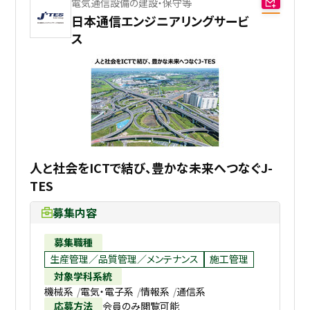
電気通信設備の建設・保守等
日本通信エンジニアリングサービ
ス
人と社会をICTで結び、豊かな未来へつなぐJ-
TES
募集内容
募集職種
生産管理／品質管理／メンテナンス
施工管理
対象学科系統
機械系
電気・電子系
情報系
通信系
応募方法
会員のみ閲覧可能