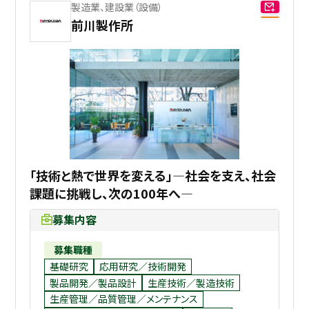
製造業、建設業（設備）
前川製作所
「技術と熱で世界を変える」―社会を支え、社会
課題に挑戦し、次の100年へ―
募集内容
募集職種
基礎研究
応用研究／技術開発
製品開発／製品設計
生産技術／製造技術
生産管理／品質管理／メンテナンス