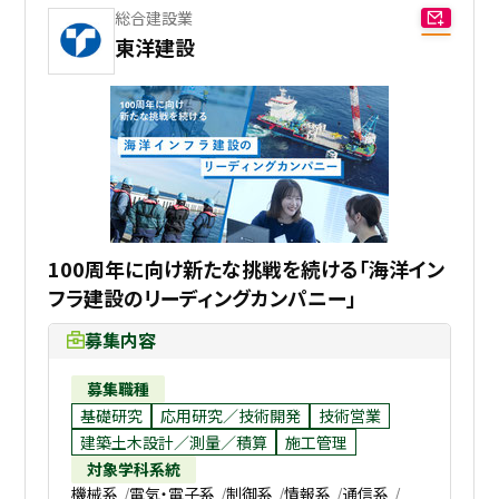
総合建設業
東洋建設
100周年に向け新たな挑戦を続ける「海洋イン
フラ建設のリーディングカンパニー」
募集内容
募集職種
基礎研究
応用研究／技術開発
技術営業
建築土木設計／測量／積算
施工管理
対象学科系統
機械系
電気・電子系
制御系
情報系
通信系