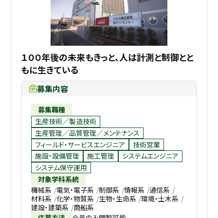
１００年後の未来もきっと、人は計測と制御とと
もに生きている
募集内容
募集職種
生産技術／製造技術
生産管理／品質管理／メンテナンス
フィールド・サービスエンジニア
技術営業
施設・設備管理
施工管理
システムエンジニア
システム保守運用
対象学科系統
機械系
電気・電子系
制御系
情報系
通信系
材料系
化学・物質系
生物・生命系
環境・土木系
建設・建築系
商船系
応募方法
会員のみ閲覧可能