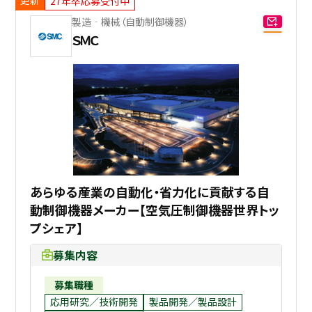
27年卒応募受付中
製造‐機械（自動制御機器）
採用継続中の企業特集
本科5年生・専攻科2年生向け
ＳＭＣ
9/30
まで
あらゆる産業の自動化・省力化に貢献する自
動制御機器メーカー【空気圧制御機器世界トッ
プシェア】
募集内容
募集職種
応用研究／技術開発
製品開発／製品設計