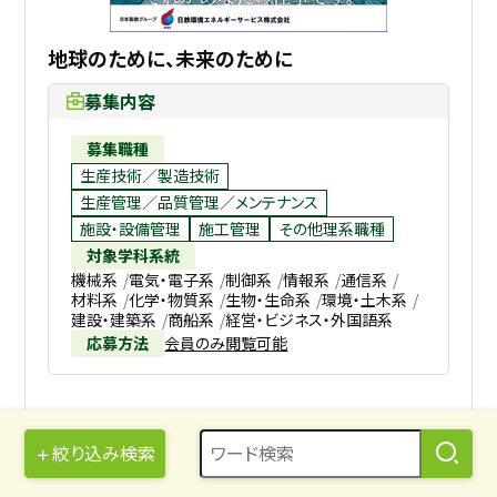
地球のために、未来のために
募集内容
募集職種
生産技術／製造技術
生産管理／品質管理／メンテナンス
施設・設備管理
施工管理
その他理系職種
対象学科系統
機械系
電気・電子系
制御系
情報系
通信系
材料系
化学・物質系
生物・生命系
環境・土木系
建設・建築系
商船系
経営・ビジネス・外国語系
応募方法
会員のみ閲覧可能
当社のオススメポイント
絞り込み検索
安定したインフラ事業
風通しの良い風土