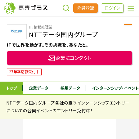
会員登録
ログイン
IT、情報処理業
企業をさがす
NTTデータ国内グループ
ITで世界を動かす。その挑戦を、あなたと。
進学先をさがす
企業にコンタクト
インターンシップ・イベントをさがす
27年卒応募受付中
トップ
企業データ
採用データ
インターンシップ
・イベン
高専OBOGをさがす
NTTデータ国内グループ各社の夏季インターンシップエントリー
高専プラスセミナー
についての合同イベントのエントリー受付中！
高専生コミュニティ
めもらす