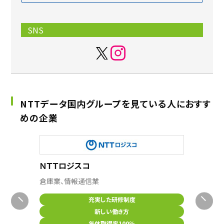
SNS
NTTデータ国内グループを見ている人におすす
めの企業
ＮＴＴロジスコ
NTTデ
倉庫業、情報通信業
情報処理
充実した研修制度
新しい働き方
年休取得率100％