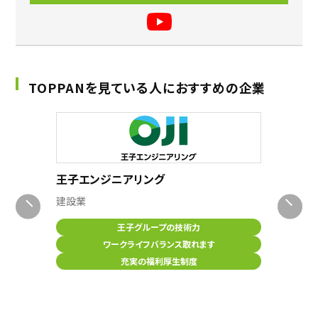
TOPPANを見ている人におすすめの企業
子エンジニアリング
メンバーズ
設業
情報通信業
王子グループの技術力
⼤⼿企業のD
ワークライフバランス取れます
多様な業界のサー
充実の福利厚生制度
高専卒業生約3