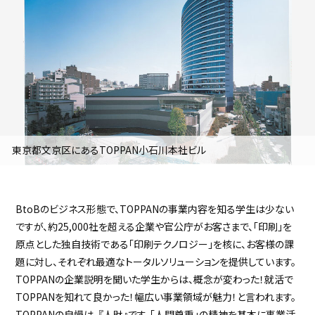
採用継続中の企業特集
本科5年生・専攻科2年生向け
9/30
まで
東京都文京区にあるTOPPAN小石川本社ビル
BtoBのビジネス形態で、TOPPANの事業内容を知る学生は少ない
ですが、約25,000社を超える企業や官公庁がお客さまで、「印刷」を
原点とした独自技術である「印刷テクノロジー」を核に、お客様の課
題に対し、それぞれ最適なトータルソリューションを提供しています。
TOPPANの企業説明を聞いた学生からは、概念が変わった！就活で
TOPPANを知れて良かった！幅広い事業領域が魅力！と言われます。
TOPPANの自慢は、『人財』です。「人間尊重」の精神を基本に事業活