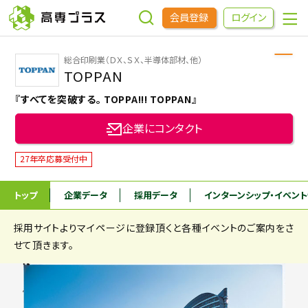
会員登録
ログイン
総合印刷業（ＤＸ、ＳＸ、半導体部材、他）
企業をさがす
TOPPAN
『すべてを突破する。 TOPPA!!! TOPPAN』
進学先をさがす
企業にコンタクト
インターンシップ・イベントをさがす
27年卒応募受付中
トップ
企業データ
採用データ
インターンシップ
・イベン
高専OBOGをさがす
採用サイトよりマイページに登録頂くと各種イベントのご案内をさ
高専プラスセミナー
せて頂きます。
高専生コミュニティ
めもらす