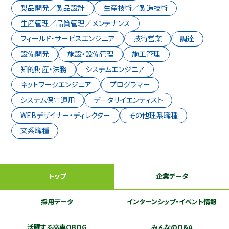
製品開発／製品設計
生産技術／製造技術
生産管理／品質管理／メンテナンス
フィールド・サービスエンジニア
技術営業
調達
設備開発
施設・設備管理
施工管理
知的財産・法務
システムエンジニア
ネットワークエンジニア
プログラマー
システム保守運用
データサイエンティスト
WEBデザイナー・ディレクター
その他理系職種
文系職種
トップ
企業データ
採用データ
インターンシップ
・イベント情報
活躍する
高専OBOG
みんなのQ&A