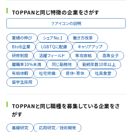
TOPPANと同じ特徴の企業をさがす
アイコンの説明
業績の伸び
シェアNo.1
働き方改革
BtoB企業
LGBTQに配慮
キャリアアップ
研修制度
活躍フィールド
専攻直結
高専女子
離職率10％未満
同じ勤務地
勤続年数10年以上
有給休暇
社宅完備
産休・育休
社員食堂
留学生採用
TOPPANと同じ職種を募集している企業をさ
がす
基礎研究
応用研究／技術開発