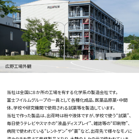
採用継続中の企業特集
本科5年生・専攻科2年生向け
9/30
まで
広野工場外観
当社は全国に８か所の工場を有する化学系の製造会社です。
富士フイルムグループの一員として各種化成品、医薬品原薬・中間
体、学校や研究機関で使用される試薬等を製造しています。
当社で作った製品は、出荷時は粉や液体ですが、学校で使う“試薬”、
毎日使うテレビやスマホの“液晶ディスプレイ”、雑誌等の“印刷物”、
病院で使われている“レントゲン”や“薬”など、出荷先で様々なモノに
姿カタチを変えて最終製品となり、大勢の人々の元で使われていま