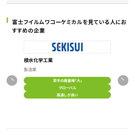
富士フイルムワコーケミカルを見ている人にお
すすめの企業
積水化学工業
ソニー
ング
製造業
電子部品
若手の裁量権「大」
グローバル
風通しが良い