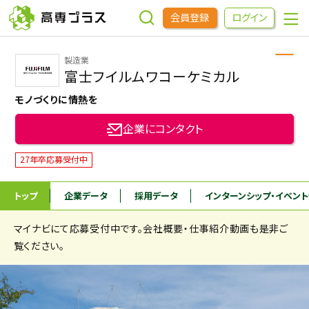
会員登録
ログイン
製造業
企業をさがす
富士フイルムワコーケミカル
モノづくりに情熱を
進学先をさがす
企業にコンタクト
インターンシップ・イベントをさがす
27年卒応募受付中
トップ
企業データ
採用データ
インターンシップ
・イベン
高専OBOGをさがす
マイナビにて応募受付中です。会社概要・仕事紹介動画も是非ご
高専プラスセミナー
覧ください。
高専生コミュニティ
めもらす