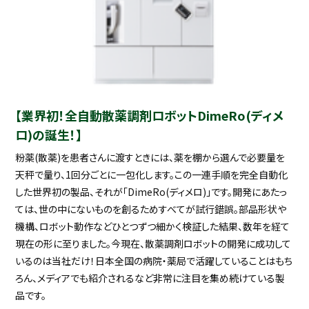
【業界初！全自動散薬調剤ロボットDimeRo(ディメ
ロ)の誕生！】
粉薬(散薬)を患者さんに渡すときには、薬を棚から選んで必要量を
天秤で量り、1回分ごとに一包化します。この一連手順を完全自動化
した世界初の製品、それが「DimeRo(ディメロ)」です。開発にあたっ
ては、世の中にないものを創るためすべてが試行錯誤。部品形状や
機構、ロボット動作などひとつずつ細かく検証した結果、数年を経て
現在の形に至りました。今現在、散薬調剤ロボットの開発に成功して
いるのは当社だけ！日本全国の病院・薬局で活躍していることはもち
ろん、メディアでも紹介されるなど非常に注目を集め続けている製
品です。