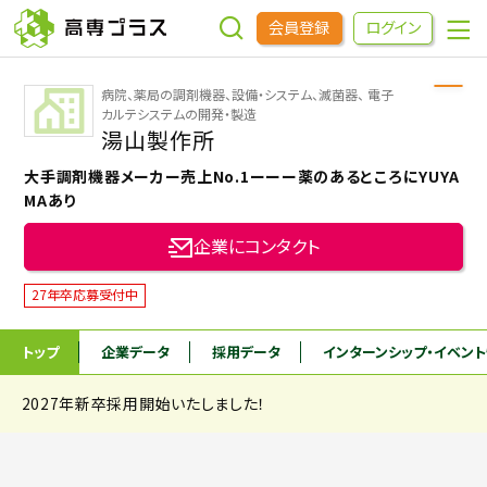
会員登録
ログイン
病院、薬局の調剤機器、設備・システム、滅菌器、 電子
企業をさがす
カルテシステムの開発・製造
湯山製作所
大手調剤機器メーカー売上No.1ーーー薬のあるところにYUYA
進学先をさがす
MAあり
企業にコンタクト
インターンシップ・イベントをさがす
27年卒応募受付中
高専OBOGをさがす
トップ
企業データ
採用データ
インターンシップ
・イベン
高専プラスセミナー
2027年新卒採用開始いたしました！
高専生コミュニティ
めもらす