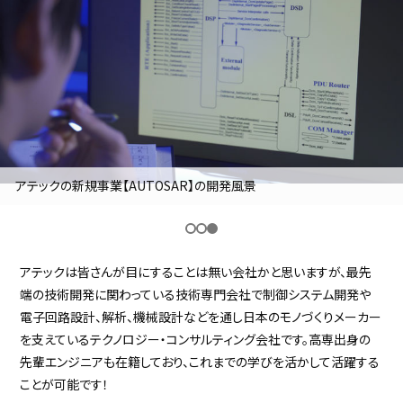
採用継続中の企業特集
本科5年生・専攻科2年生向け
9/30
まで
クの新規事業【AUTOSAR】の開発風景
アテ
アテックは皆さんが目にすることは無い会社かと思いますが、最先
端の技術開発に関わっている技術専門会社で制御システム開発や
電子回路設計、解析、機械設計などを通し日本のモノづくりメーカー
を支えているテクノロジー・コンサルティング会社です。高専出身の
先輩エンジニアも在籍しており、これまでの学びを活かして活躍する
ことが可能です！