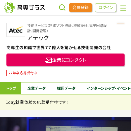
会員登録
ログイン
技術サービス（制御ソフト設計、機械設計、電子回路設
企業をさがす
計、開発管理）
アテック
高専生の知識で世界７７億人を驚かせる技術開発の会社
進学先をさがす
企業にコンタクト
インターンシップ・イベントをさがす
27年卒応募受付中
高専OBOGをさがす
トップ
企業データ
採用データ
インターンシップ
・イベン
1day就業体験の応募受付中です！
高専プラスセミナー
高専生コミュニティ
めもらす