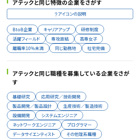
アテックと同じ特徴の企業をさがす
アイコンの説明
BtoB企業
キャリアアップ
研修制度
活躍フィールド
専攻直結
高専女子
離職率10％未満
同じ勤務地
社宅完備
アテックと同じ職種を募集している企業をさが
す
基礎研究
応用研究／技術開発
製品開発／製品設計
生産技術／製造技術
設備開発
システムエンジニア
ネットワークエンジニア
プログラマー
データサイエンティスト
その他理系職種