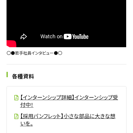
◆ものづくり日本大賞、 トヨタ技術開発賞を受賞
経済産業省からものづくり日本大賞優秀賞を、トヨタ自動車からは
トヨタ技術開発賞を受賞した実績があります。
〇●若手社員インタビュー●〇
各種資料
【インターンシップ詳細】インターンシップ受
付中！
【採用パンフレット】小さな部品に大きな想
いを。