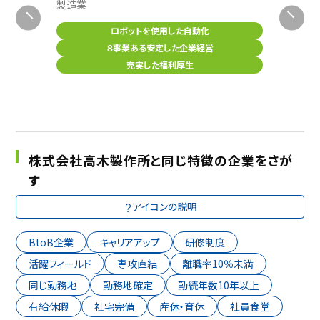
製造業
総合電機
の他
ロボットを使用した自動化
８事業ある安定した企業経営
充実した福利厚生
株式会社高木製作所と同じ特徴の企業をさが
す
アイコンの説明
BtoB企業
キャリアアップ
研修制度
活躍フィールド
専攻直結
離職率10％未満
同じ勤務地
勤務地確定
勤続年数10年以上
有給休暇
社宅完備
産休・育休
社員食堂