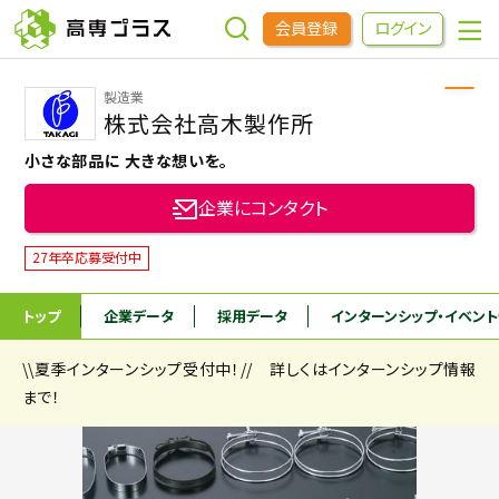
会員登録
ログイン
製造業
企業をさがす
株式会社高木製作所
小さな部品に 大きな想いを。
進学先をさがす
企業にコンタクト
インターンシップ・イベントをさがす
27年卒応募受付中
トップ
企業データ
採用データ
インターンシップ
・イベン
高専OBOGをさがす
\\夏季インターンシップ受付中！// 詳しくはインターンシップ情報
高専プラスセミナー
まで！
高専生コミュニティ
めもらす