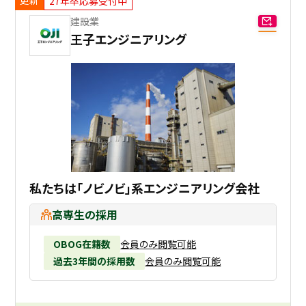
27年卒応募受付中
建設業
採用継続中の企業特集
本科5年生・専攻科2年生向け
王子エンジニアリング
9/30
まで
私たちは「ノビノビ」系エンジニアリング会社
高専生の採用
OBOG在籍数
会員のみ閲覧可能
過去3年間の採用数
会員のみ閲覧可能