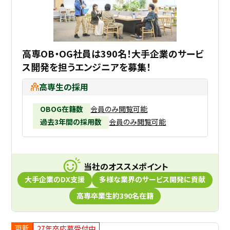
高専OB・OG社員は390名！大手企業のサービ
ス開発を担うエンジニアを募集！
高専生の採用
OBOG在籍数
会員のみ閲覧可能
過去3年間の採用数
会員のみ閲覧可能
当社のオススメポイント
⼤⼿企業のDX支援
多様な業界のサービス開発に貢献
高専卒業生約390名在籍
更新
27年卒応募受付中