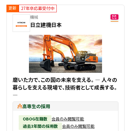
更新
27年卒応募受付中
機械
日立建機日本
磨いた力で、この国の未来を支える。 ― 人々の
暮らしを支える現場で、技術者として成長する。
―
高専生の採用
OBOG在籍数
会員のみ閲覧可能
過去3年間の採用数
会員のみ閲覧可能