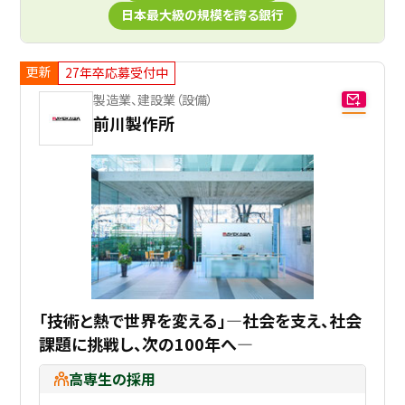
日本最大級の規模を誇る銀行
更新
27年卒応募受付中
製造業、建設業（設備）
前川製作所
「技術と熱で世界を変える」―社会を支え、社会
課題に挑戦し、次の100年へ―
高専生の採用