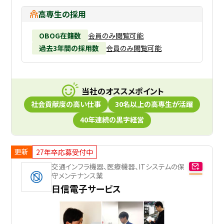
高専生の採用
OBOG在籍数
会員のみ閲覧可能
過去3年間の採用数
会員のみ閲覧可能
当社のオススメポイント
社会貢献度の高い仕事
30名以上の高専生が活躍
40年連続の黒字経営
更新
27年卒応募受付中
交通インフラ機器、医療機器、ITシステムの保
守メンテナンス業
日信電子サービス