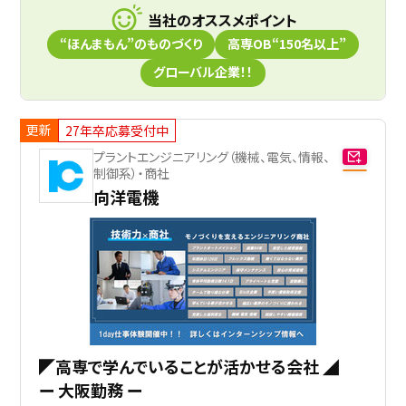
当社のオススメポイント
“ほんまもん”のものづくり
高専OB“150名以上”
グローバル企業！！
更新
27年卒応募受付中
プラントエンジニアリング（機械、電気、情報、
制御系）・商社
向洋電機
◤高専で学んでいることが活かせる会社 ◢
ー 大阪勤務 ー