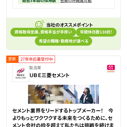
過去3年間の採用数
会員のみ閲覧可能
当社のオススメポイント
資格取得支援、資格手当が手厚い
年間休日数130日！
希望の職種・勤務地が選べる
更新
27年卒応募受付中
製造業
ＵＢＥ三菱セメント
セメント業界をリードするトップメーカー！ 今
よりもっとワクワクする未来をつくるために、セ
メント会社の枠を超えて私たちは挑戦を続けま