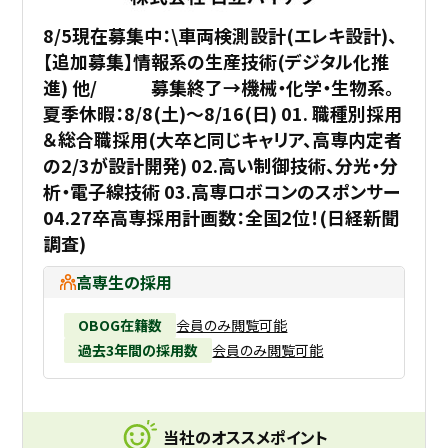
8/5現在募集中：\車両検測設計(エレキ設計)、
【追加募集】情報系の生産技術(デジタル化推
進) 他/ 募集終了→機械・化学・生物系。
夏季休暇：8/8(土)～8/16(日) 01. 職種別採用
＆総合職採用(大卒と同じキャリア、高専内定者
の2/3が設計開発) 02.高い制御技術、分光・分
析・電子線技術 03.高専ロボコンのスポンサー
04.27卒高専採用計画数：全国2位！(日経新聞
調査)
高専生の採用
OBOG在籍数
会員のみ閲覧可能
過去3年間の採用数
会員のみ閲覧可能
当社のオススメポイント