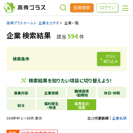
会員登録
ログイン
高専プラスホーム
企業をさがす
企業一覧
企業をさがす
企業 検索結果
594
該当
件
進学先をさがす
さらに
検索条件
絞り込み
インターンシップ・イベントをさがす
検索結果を
知りたい項目に
切り替えよう！
高専OBOGをさがす
職場環境
募集内容
企業規模
休日・休暇
・勤務地
福利厚生
高専生の
高専プラスセミナー
給与
・待遇
採用
594件中 1～50件 表示
並び順
更新順
企業名順
高専生コミュニティ
めもらす
更新