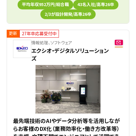
平均年収952万円/総合職
43名入社/高専26卒
2/3が設計開発/高専26卒
更新
27年卒応募受付中
情報処理、ソフトウェア
エクシオ・デジタルソリューション
ズ
最先端技術のAIやデータ分析等を活用しなが
らお客様のDX化（業務効率化・働き方改革等）