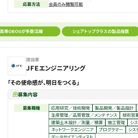
応募方法
会員のみ閲覧可能
高専OBOGが多数活躍
シェアトップクラスの製品複数
建設業
ＪＦＥエンジニアリング
「その使命感が、明日をつくる」
募集内容
募集職種
応用研究／技術開発
製品開発／製品設計
生産管理／品質管理／メンテナンス
技術営
建築土木設計／測量／積算
施工管理
シス
ネットワークエンジニア
プログラマー
シス
データサイエンティスト