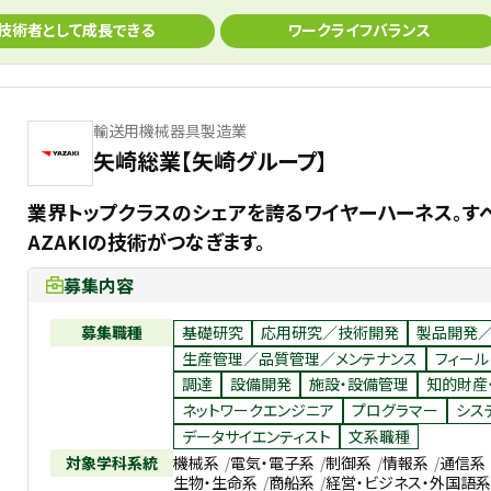
技術者として成長できる
ワークライフバランス
輸送用機械器具製造業
矢崎総業【矢崎グループ】
業界トップクラスのシェアを誇るワイヤーハーネス。す
AZAKIの技術がつなぎます。
募集内容
募集職種
基礎研究
応用研究／技術開発
製品開発
生産管理／品質管理／メンテナンス
フィール
調達
設備開発
施設・設備管理
知的財産
ネットワークエンジニア
プログラマー
シス
データサイエンティスト
文系職種
対象学科系統
機械系
電気・電子系
制御系
情報系
通信系
生物・生命系
商船系
経営・ビジネス・外国語系