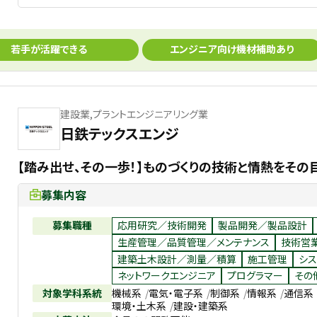
若手が活躍できる
エンジニア向け機材補助あり
建設業,プラントエンジニアリング業
日鉄テックスエンジ
【踏み出せ、その一歩！】ものづくりの技術と情熱をその
募集内容
募集職種
応用研究／技術開発
製品開発／製品設計
生産管理／品質管理／メンテナンス
技術営
建築土木設計／測量／積算
施工管理
シス
ネットワークエンジニア
プログラマー
その
対象学科系統
機械系
電気・電子系
制御系
情報系
通信系
環境・土木系
建設・建築系