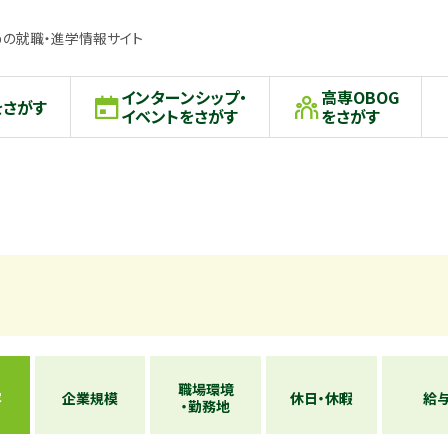
の就職・進学情報サイト
インターンシップ・
高専OBOG
をさがす
イベントをさがす
をさがす
職場環境
容
企業規模
休日・休暇
給
・勤務地