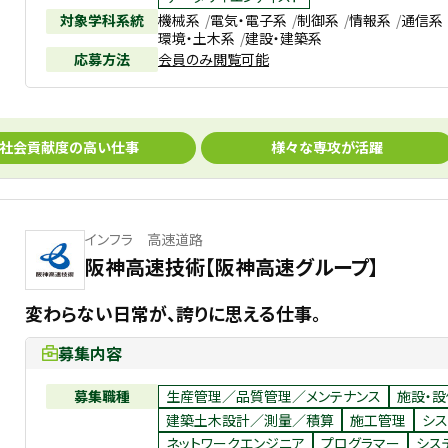
対象学科系統
機械系
電気・電子系
制御系
情報系
通信系
環境・土木系
建設・建築系
応募方法
会員のみ閲覧可能
社会貢献度の高い仕事
様々な専攻が活躍
インフラ 高速道路
阪神高速技術【阪神高速グループ】
変わらない日常が、誇りに思える仕事。
募集内容
募集職種
生産管理／品質管理／メンテナンス
施設・
建築土木設計／測量／積算
施工管理
シス
ネットワークエンジニア
プログラマー
シス