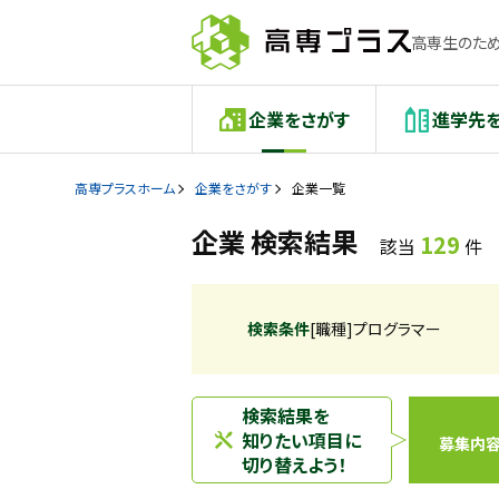
高専生のため
企業をさがす
進学先
高専プラスホーム
企業をさがす
企業一覧
企業 検索結果
129
該当
件
検索条件
[職種]プログラマー
検索結果を
知りたい項目に
募集内
切り替えよう！