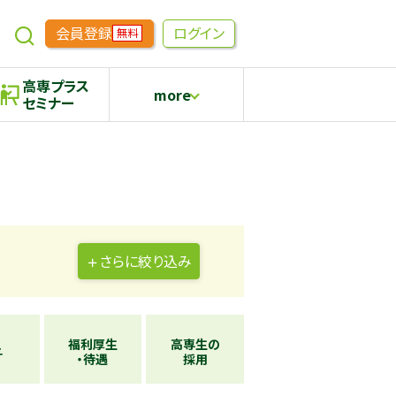
会員登録
ログイン
無料
高専プラス
more
セミナー
めもらす
高専生コミュニティ
採用継続中の企業特集
本科5年生・専攻科2年生向け
さらに
絞り込み
福利厚生
高専生の
与
・待遇
採用