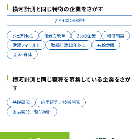
横河計測と同じ特徴の企業をさがす
アイコンの説明
シェアNo.1
働き方改革
BtoB企業
研修制度
活躍フィールド
勤続年数10年以上
有給休暇
産休・育休
横河計測と同じ職種を募集している企業をさが
す
基礎研究
応用研究／技術開発
製品開発／製品設計