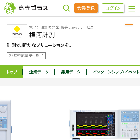
会員登録
ログイン
電子計測器の開発、製造、販売、サービス
企業をさがす
横河計測
計測で、新たなソリューションを。
進学先をさがす
27年卒応募受付終了
インターンシップ・イベントをさがす
トップ
企業データ
採用データ
インターンシップ
・イベン
高専OBOGをさがす
高専プラスセミナー
高専生コミュニティ
めもらす