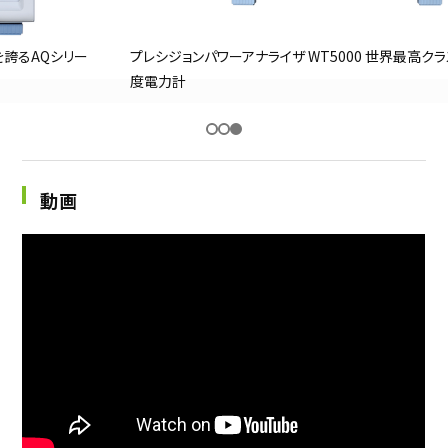
採用継続中の企業特集
本科5年生・専攻科2年生向け
9/30
ー
プレシジョンパワーアナライザ WT5000 世界最高クラスの制度の高
まで
度電力計
動画