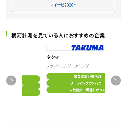
マイナビ2028
横河計測を見ている人におすすめの企業
タクマ
マブ
プラントエンジニアリング
電機
独自の高い技術力
リーディングカンパニー
れる
少数精鋭で風通しが良い
！