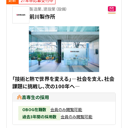
27年卒応募受付中
製造業、建設業（設備）
採用継続中の企業特集
本科5年生・専攻科2年生向け
前川製作所
9/30
まで
「技術と熱で世界を変える」―社会を支え、社会
課題に挑戦し、次の100年へ―
高専生の採用
OBOG在籍数
会員のみ閲覧可能
過去3年間の採用数
会員のみ閲覧可能