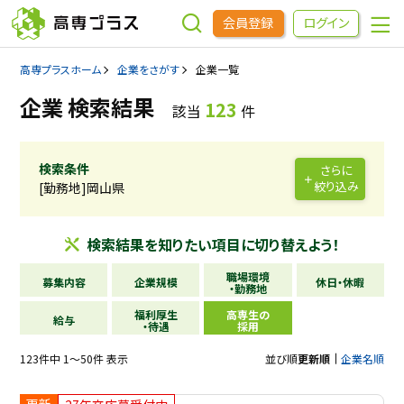
会員登録
ログイン
高専プラスホーム
企業をさがす
企業一覧
企業をさがす
企業 検索結果
123
該当
件
進学先をさがす
検索条件
さらに
絞り込み
[勤務地]岡山県
インターンシップ・イベントをさがす
検索結果を
知りたい項目に
切り替えよう！
高専OBOGをさがす
職場環境
募集内容
企業規模
休日・休暇
・勤務地
福利厚生
高専生の
高専プラスセミナー
給与
・待遇
採用
123件中 1～50件 表示
並び順
更新順
企業名順
高専生コミュニティ
めもらす
更新